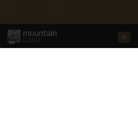
Vantaggi
1 BIGLIETTO
ESCURSIONISTICO - 13
FUNIVIE
Esplorare 3 Zinnen Dolomites - Kronplatz
- Speikboden - Klausberg - Gitschberg
Jochtal e Plose in un unico biglietto.