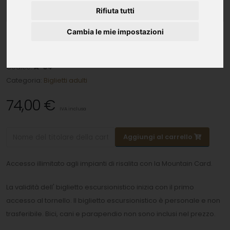
Rifiuta tutti
Cambia le mie impostazioni
3 biglietti giornalieri in 5 giorni
Codice:
A-34
Categoria:
Biglietti adulti
74,00 €
IVA inclusa
Aggiungi al carrello
Accesso illimitato agli impianti di risalita con la Mountain Card.
La validità dell' biglietto escursionistico inizia con il primo
accesso al tornello. Il biglietto escursionistico è personale e non
trasferibile. Bici, cani e parapendio non sono inclusi nel prezzo.