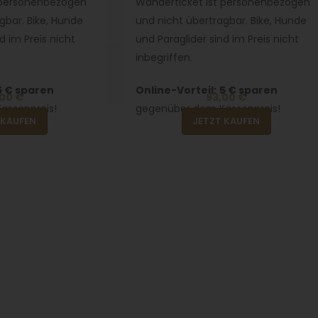
 personenbezogen
Wanderticket ist personenbezogen
gbar. Bike, Hunde
und nicht übertragbar. Bike, Hunde
d im Preis nicht
und Paraglider sind im Preis nicht
inbegriffen.
5 € sparen
Online-Vorteil:
5 € sparen
00 €
93,00 €
assenpreis!
gegenüber dem Kassenpreis!
 KAUFEN
JETZT KAUFEN