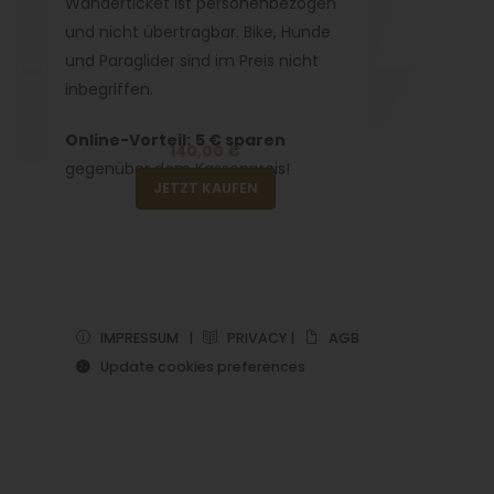
Wanderticket ist personenbezogen
und nicht übertragbar. Bike, Hunde
und Paraglider sind im Preis nicht
inbegriffen.
Online-Vorteil:
5 € sparen
140,00 €
gegenüber dem Kassenpreis!
JETZT KAUFEN
IMPRESSUM
|
PRIVACY
|
AGB
Update cookies preferences