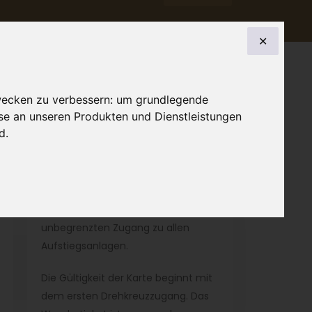
✕
wecken zu verbessern:
um grundlegende
sse an unseren Produkten und Dienstleistungen
nd
.
10 TAGESKARTEN IM SOMMER
Mit der Mountain Card genießt du
unbegrenzten Zugang zu allen
Aufstiegsanlagen.
Die Gültigkeit der Karte beginnt mit
dem ersten Drehkreuzzugang. Das