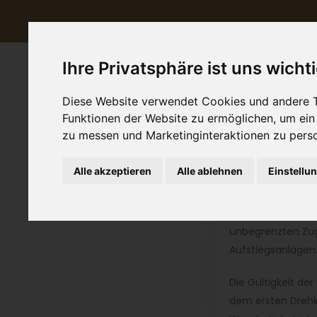
Ihre Privatsphäre ist uns wicht
Diese Website verwendet Cookies und andere T
Tickets Erwachsene
Funktionen der Website zu ermöglichen
,
um ein
Tickets Junior
zu messen und Marketinginteraktionen zu perso
Tickets Kinder
Alle akzeptieren
Alle ablehnen
Einstellu
3 TAGESKARTEN I
Mit der Mountain
unbegrenzten Zug
Aufstiegsanlagen
Die Gültigkeit der
dem ersten Dreh