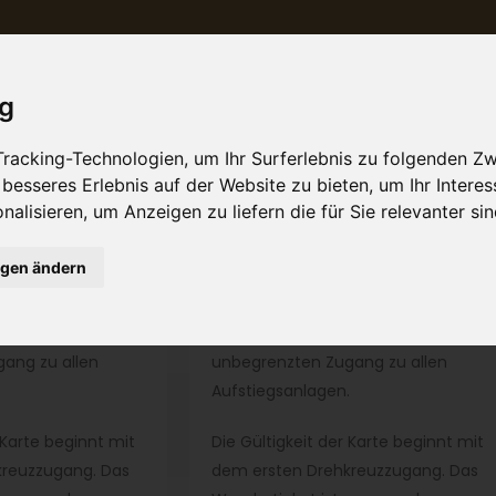
ig
racking-Technologien, um Ihr Surferlebnis zu folgenden Z
 besseres Erlebnis auf der Website zu bieten
,
um Ihr Intere
nalisieren
,
um Anzeigen zu liefern die für Sie relevanter si
ngen ändern
N 5 TAGEN
5 TAGESKARTEN IN 7 TAGEN
 Card genießt du
Mit der Mountain Card genießt du
ang zu allen
unbegrenzten Zugang zu allen
.
Aufstiegsanlagen.
 Karte beginnt mit
Die Gültigkeit der Karte beginnt mit
kreuzzugang. Das
dem ersten Drehkreuzzugang. Das