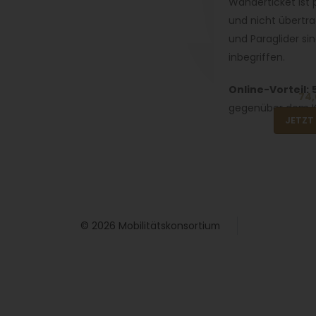
Wanderticket ist
und nicht übertra
und Paraglider sin
inbegriffen.
Online-Vorteil:
74,
gegenüber dem K
JETZT
© 2026 Mobilitätskonsortium